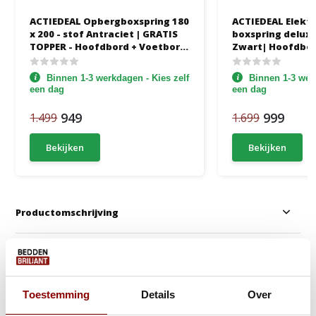
ACTIEDEAL Opbergboxspring 180
ACTIEDEAL Elektr
x 200 - stof Antraciet | GRATIS
boxspring delux 180 x 200 - stof
TOPPER - Hoofdbord + Voetbord
Zwart| Hoofdbor
Seattle (stik+knopen) + Stevige
Groot Matras M
pocketmatrassen 500 m2
Binnen 1-3 werkdagen - Kies zelf
Binnen 1-3 werk
een dag
een dag
949
999
1.499
1.699
Bekijken
Bekijken
Productomschrijving
Anderen kochten ook
Gratis Croco voetbord!
Gratis Dekbed + Kus
Toestemming
Details
Over