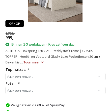
OP=OP
1.795,-
999,-
Binnen 1-3 werkdagen - Kies zelf een dag
ACTIEDEAL Boxspring 120 x 210 - teddystof Creme | GRATIS
TOPPER - Hoofd- en Voetbord Glad + Luxe Pocketboxen 20 cm +
Dekenkist...
Toon meer
Topmatras:
*
Poten:
*
Veilig betalen via iDEAL of SprayPay