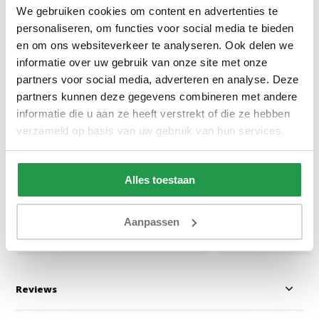
We gebruiken cookies om content en advertenties te
personaliseren, om functies voor social media te bieden
en om ons websiteverkeer te analyseren. Ook delen we
informatie over uw gebruik van onze site met onze
partners voor social media, adverteren en analyse. Deze
Quelle 05 - Teddy Stof Licht
Monolith 77 - Ve
partners kunnen deze gegevens combineren met andere
Beige
informatie die u aan ze heeft verstrekt of die ze hebben
verzameld op basis van uw gebruik van hun services.
1 - 2 werkdagen
1 - 2 werkdage
Alles toestaan
0,50
0,50
Aanpassen
Bekijken
Bekijken
Reviews