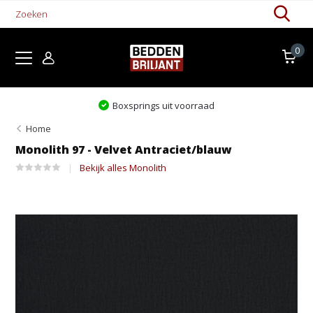
0
springs uit voorraad
Levertij
Home
Monolith 97 - Velvet Antraciet/blauw
Bekijk alles Monolith