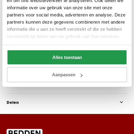
en om ons websiteverkeer te analyseren. Ook delen we
Manila 21 - Velvet Stof Beige
Monolith 84 - Vel
informatie over uw gebruik van onze site met onze
partners voor social media, adverteren en analyse. Deze
partners kunnen deze gegevens combineren met andere
1 - 2 werkdagen
1 - 2 werkdage
informatie die u aan ze heeft verstrekt of die ze hebben
verzameld op basis van uw gebruik van hun services.
0,50
0,50
Bekijken
Bekijken
Alles toestaan
Aanpassen
Reviews
Delen