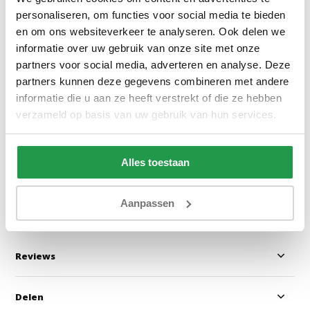
personaliseren, om functies voor social media te bieden
en om ons websiteverkeer te analyseren. Ook delen we
informatie over uw gebruik van onze site met onze
partners voor social media, adverteren en analyse. Deze
Boxspring Zonder Matras Vast -
ACTIEDEAL Slaa
Stel zelf samen
opbergruimte Max
partners kunnen deze gegevens combineren met andere
bank XL Links
informatie die u aan ze heeft verstrekt of die ze hebben
verzameld op basis van uw gebruik van hun services.
Ca. 4 tot 6 weken
Binnen 1-3 werk
een dag
199
699
399
949
Alles toestaan
Bekijken
Bekijken
Aanpassen
Reviews
Delen