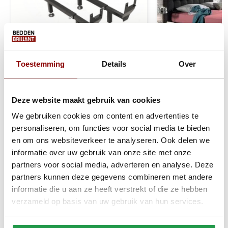
Toestemming
Details
Over
Uitschuifbare potenset | 1
Dubbel Jersey M
Deze website maakt gebruik van cookies
persoons
Hoeslaken Roze 
We gebruiken cookies om content en advertenties te
personaliseren, om functies voor social media te bieden
1 tot 2 werkdagen
1 tot 2 werkda
en om ons websiteverkeer te analyseren. Ook delen we
informatie over uw gebruik van onze site met onze
54,95
39,95
partners voor social media, adverteren en analyse. Deze
partners kunnen deze gegevens combineren met andere
Bekijken
Bekijken
informatie die u aan ze heeft verstrekt of die ze hebben
verzameld op basis van uw gebruik van hun services.