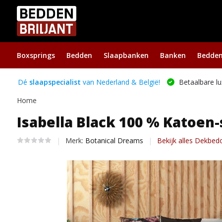
Boxsprings
Bedden
Slaapbanken
Banken
Bedde
Dé
slaapspecialist
van Nederland & België!
Betaalbare lu
Home
Isabella Black 100 % Katoen-
Merk:
Botanical Dreams
Bekijk alles Dekbed