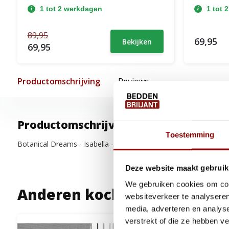
1 tot 2 werkdagen
1 tot 
89,95
69,95
Bekijken
69,95
Productomschrijving
Reviews
Productomschrijving
Toestemming
Botanical Dreams - Isabella - Katoen-satijn - Black
Deze website maakt gebruik
We gebruiken cookies om cont
Anderen kochten ook
websiteverkeer te analyseren
media, adverteren en analys
verstrekt of die ze hebben v