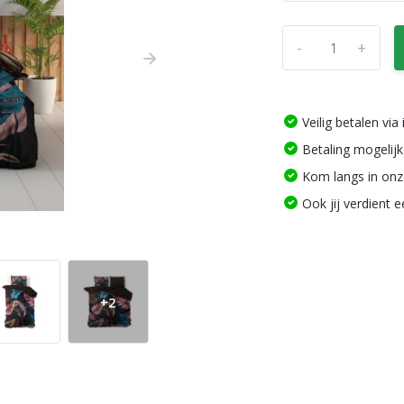
-
+
Veilig betalen vi
Betaling mogelijk
Kom langs in on
Ook jij verdient 
+2