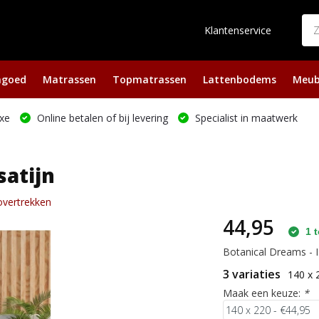
Klantenservice
ngoed
Matrassen
Topmatrassen
Lattenbodems
Meub
xe
Online betalen of bij levering
Specialist in maatwerk
satijn
overtrekken
44,95
1 t
Botanical Dreams - Is
3 variaties
140 x 
Maak een keuze:
*