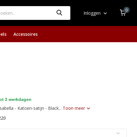
0
Inloggen
els
Accessoires
ot 2 werkdagen
abella - Katoen-satijn - Black...
Toon meer
220