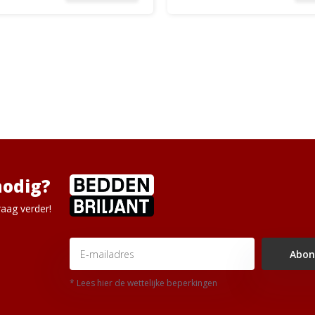
nodig?
aag verder!
Abon
* Lees hier de wettelijke beperkingen