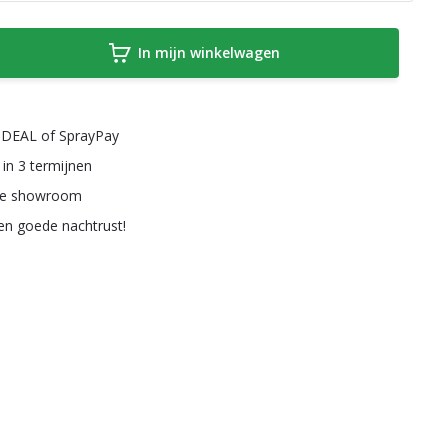
In mijn winkelwagen
a iDEAL of SprayPay
 in 3 termijnen
ze showroom
een goede nachtrust!