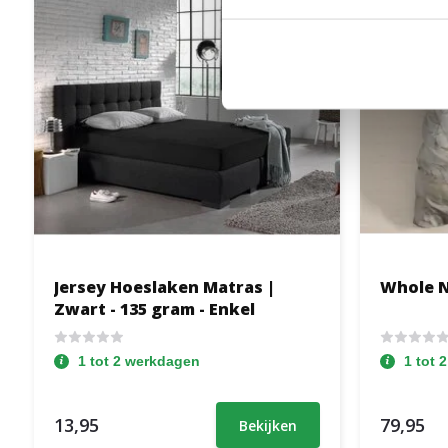
Jersey Hoeslaken Matras |
Whole N
Zwart - 135 gram - Enkel
1 tot 2 werkdagen
1 tot 
13,95
79,95
Bekijken