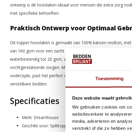
ontwerp is dit hoeslaken ideaal voor mensen die extra zorg nodi
met specifieke behoeften.
Praktisch Ontwerp voor Optimaal Ge
Dit topper hoeslaken is gemaakt van 100% katoen molton, met
van 160 gsm voor een zacht en luxe gevoel. De onderzijde is v
waterbestendig tot 20 gsm, waardoor het hoeslaken ideaal is vo
vochtgerelateerde zorgen. Met een hoekhoogte van 20 cm en e
onderzijde, past het perfect om elke matras, terwijl de split va
Toestemming
verstelbare bedden.
Specificaties
Deze website maakt gebruik
We gebruiken cookies om cont
websiteverkeer te analyseren
Merk: Dreamhouse
media, adverteren en analys
Geschikt voor: Splittoppers
verstrekt of die ze hebben v