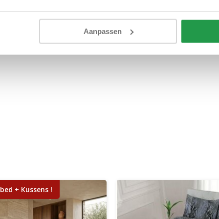
Aanpassen
bed + Kussens !