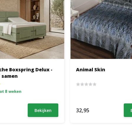
che Boxspring Delux -
Animal Skin
f samen
tot 8 weken
32,95
Bekijken