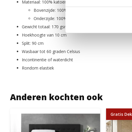
Materiaal: 100% katoen molton, flanel geweven
Bovenzijde: 100% katoen molton, 160 gsm
Onderzijde: 100% TPU, waterbestendig tot 20 gsm
Gewicht totaal: 170 gsm
Hoekhoogte van 10 cm
Split: 90 cm
Wasbaar tot 60 graden Celsius
Incontinentie of waterdicht
Rondom elastiek
Anderen kochten ook
Gratis Dek