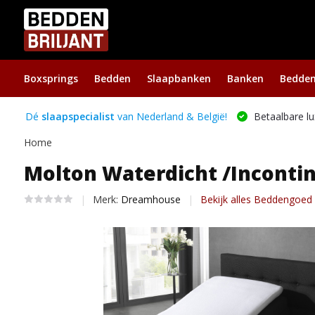
Boxsprings
Bedden
Slaapbanken
Banken
Bedde
Dé
slaapspecialist
van Nederland & België!
Betaalbare lu
Home
Molton Waterdicht /Incontin
Merk:
Dreamhouse
Bekijk alles Beddengoed