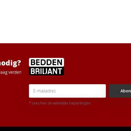
nodig?
aag verder!
Abon
* Lees hier de wettelijke beperkingen