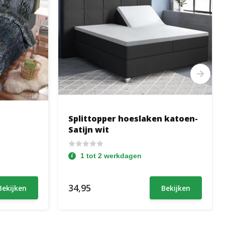
Splittopper hoeslaken katoen-
Satijn wit
1 tot 2 werkdagen
34,95
Bekijken
Bekijken