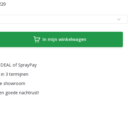
220
In mijn winkelwagen
a iDEAL of SprayPay
 in 3 termijnen
ze showroom
een goede nachtrust!