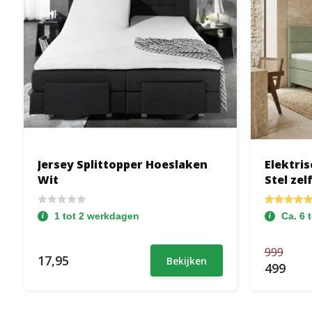
Jersey Splittopper Hoeslaken
Elektris
Wit
Stel zel
1 tot 2 werkdagen
Ca. 6 
999
17,95
Bekijken
499