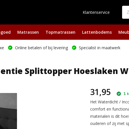
Klantenservice
ngoed
Matrassen
Topmatrassen
Lattenbodems
Meub
xe
Online betalen of bij levering
Specialist in maatwerk
entie Splittopper Hoeslaken W
31,95
1 t
Het Waterdicht / Inc
comfort en functiona
materialen is dit ho
ouderen of zij met s