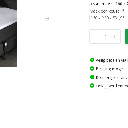
5 variaties
160 x 
Maak een keuze:
*
-
+
Veilig betalen vi
Betaling mogelijk
Kom langs in on
Ook jij verdient 