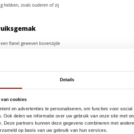
g hebben, zoals ouderen of zij
bruiksgemak
 een flanel geweven bovenzijde
oorzien van 100% TPU,
or incontinentie of
en extra insteek van 10 cm aan de
n 90 cm het geschikt maakt voor
Details
 van cookies
ent en advertenties te personaliseren, om functies voor social
. Ook delen we informatie over uw gebruik van onze site met on
e. Deze partners kunnen deze gegevens combineren met andere i
erzameld op basis van uw gebruik van hun services.