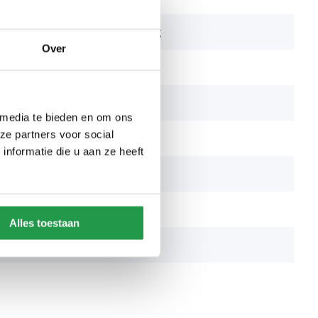
5 cm breder dan afmeting
Over
50 cm
100 cm
 media te bieden en om ons
ze partners voor social
Hout
nformatie die u aan ze heeft
Niet inbegrepen
Niet inbegrepen
Alles toestaan
ng
Inbegrepen