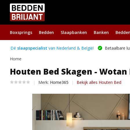
Boxsprings
Bedden
Slaapbanken
Banken
Bedde
Dé
slaapspecialist
van Nederland & België!
Betaalbare lu
Home
Houten Bed Skagen - Wotan 
Merk:
Home365
Bekijk alles Houten Bed