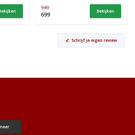
949
Bekijken
Bekijken
699
Schrijf je eigen review
neer