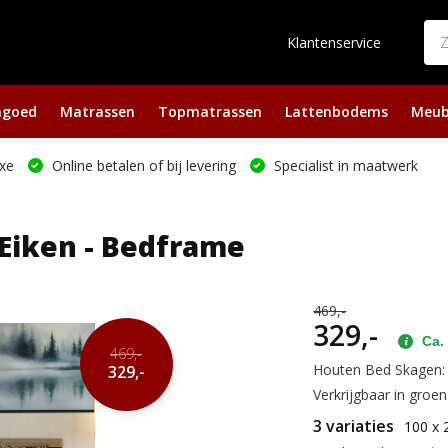
Klantenservice
ngoed
Matrassen
Topmatrassen
Lattenbodems
Meub
xe
Online betalen of bij levering
Specialist in maatwerk
Eiken - Bedframe
469,-
329,-
Ca. 
469,-
Houten Bed Skagen: s
329,-
Verkrijgbaar in groen 
3 variaties
100 x 