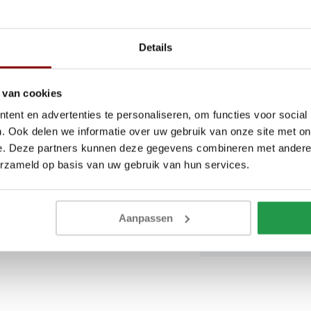
erieurs
Breedte
Details
Hoogte
ne, natuurlijke uitstraling met
 van cookies
Hoogte hoofdbord
ent en advertenties te personaliseren, om functies voor social
 van de klant. Door deze
. Ook delen we informatie over uw gebruik van onze site met on
Materiaal
e. Deze partners kunnen deze gegevens combineren met andere i
. Controleer uw bestelling
erzameld op basis van uw gebruik van hun services.
nze
Algemene voorwaarden
.
Lattenbodem
Matras
Aanpassen
Montagehandleidi