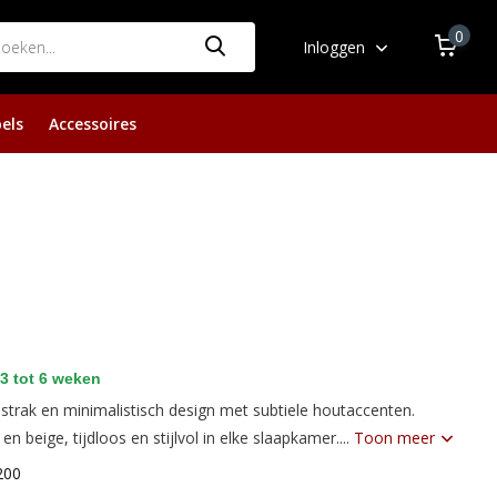
0
Inloggen
els
Accessoires
3 tot 6 weken
trak en minimalistisch design met subtiele houtaccenten.
en beige, tijdloos en stijlvol in elke slaapkamer....
Toon meer
200