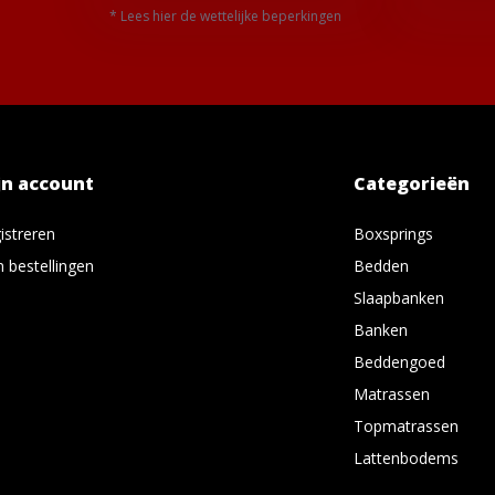
* Lees hier de wettelijke beperkingen
jn account
Categorieën
istreren
Boxsprings
n bestellingen
Bedden
Slaapbanken
Banken
Beddengoed
Matrassen
Topmatrassen
Lattenbodems