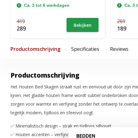
Ca. 3 tot 6 werkdagen
Ca. 3 
419
269
Bekijken
289
189
Productomschrijving
Specificaties
Reviews
Productomschrijving
Het Houten Bed Skagen straalt rust en eenvoud uit door zijn min
lijnen. Het gladde houten frame wordt subtiel onderbroken door 
zorgen voor warmte en verfijning zonder het ontwerp te overlad
tegelijk modern, tijdloos en sfeervol oogt.
✅ Minimalistisch design – strak en tijdloos silhouet
✅ Houten accenten – verfijnde details voor extra warmte