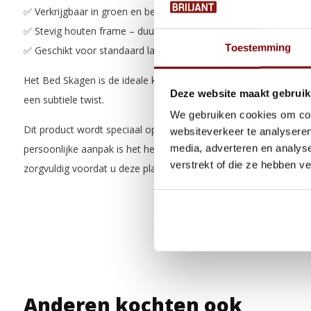
✅ Verkrijgbaar in groen en beige – passend bij uiteenlopende int
✅ Stevig houten frame – duurzame en stabiele basis
Toestemming
✅ Geschikt voor standaard lattenbodems en matrassen
Het Bed Skagen is de ideale keuze voor wie houdt van een moder
Deze website maakt gebruik
een subtiele twist.
We gebruiken cookies om cont
Dit product wordt speciaal op maat gemaakt volgens de wensen
websiteverkeer te analyseren
media, adverteren en analys
persoonlijke aanpak is het herroepingsrecht niet van toepassing
verstrekt of die ze hebben v
zorgvuldig voordat u deze plaatst. Meer informatie vindt u in o
Anderen kochten ook