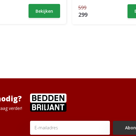
599
Bekijken
299
nodig?
aag verder!
Abon