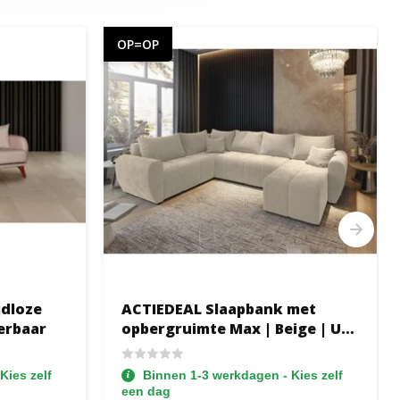
OP=OP
jdloze
ACTIEDEAL Slaapbank met
erbaar
opbergruimte Max | Beige | U-
bank XL Links
Kies zelf
Binnen 1-3 werkdagen - Kies zelf
een dag