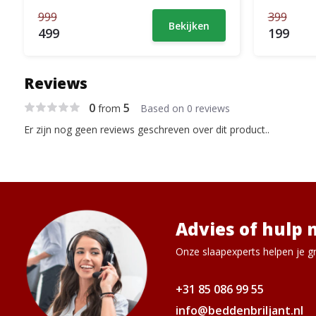
999
399
Bekijken
499
199
Reviews
0
5
from
Based on 0 reviews
Er zijn nog geen reviews geschreven over dit product..
Advies of hulp 
Onze slaapexperts helpen je gr
+31 85 086 99 55
info@beddenbriljant.nl