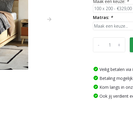
Maak een keuze:
*
Matras:
*
-
+
Veilig betalen vi
Betaling mogelijk
Kom langs in on
Ook jij verdient 