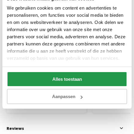
We gebruiken cookies om content en advertenties te
personaliseren, om functies voor social media te bieden
en om ons websiteverkeer te analyseren. Ook delen we
informatie over uw gebruik van onze site met onze
partners voor social media, adverteren en analyse. Deze
partners kunnen deze gegevens combineren met andere
Jersey Topper Hoeslaken
Dubbel Jersey M
informatie die u aan ze heeft verstrekt of die ze hebben
Topper Taupe
Hoeslaken Roze 
verzameld op basis van uw gebruik van hun services.
1 tot 2 werkdagen
1 tot 2 werkda
Alles toestaan
20,95
39,95
Aanpassen
Bekijken
Bekijken
Reviews