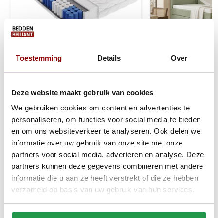
Toestemming
Details
Over
Pocketveringmatras Polyether
Elektrische Boxs
- 21 cm
Stel zelf samen
Deze website maakt gebruik van cookies
We gebruiken cookies om content en advertenties te
personaliseren, om functies voor social media te bieden
Ca. 1 tot 2 werkdagen
Ca. 6 tot 8 wek
en om ons websiteverkeer te analyseren. Ook delen we
informatie over uw gebruik van onze site met onze
169
499
249
999
partners voor social media, adverteren en analyse. Deze
partners kunnen deze gegevens combineren met andere
Bekijken
Bekijken
informatie die u aan ze heeft verstrekt of die ze hebben
verzameld op basis van uw gebruik van hun services.
Reviews