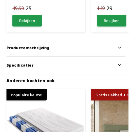
25
29
49,99
149
Bekijken
Bekijken
Productomschrijving
Specificaties
Anderen kochten ook
Populaire keuze!
Gratis Dekbed + Kus