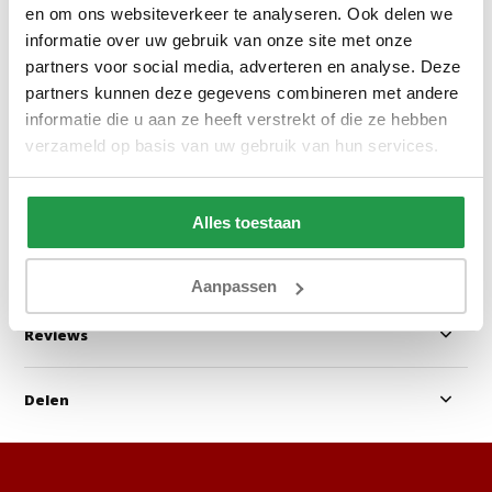
en om ons websiteverkeer te analyseren. Ook delen we
Boxspring Zonder Matras Vast -
Slaapbank Roswel
informatie over uw gebruik van onze site met onze
Stel zelf samen
Slaapbank - Dire
partners voor social media, adverteren en analyse. Deze
partners kunnen deze gegevens combineren met andere
informatie die u aan ze heeft verstrekt of die ze hebben
Ca. 4 tot 6 weken
Binnen 1-3 werk
een dag
verzameld op basis van uw gebruik van hun services.
199
299
399
599
Alles toestaan
Bekijken
Bekijken
Aanpassen
Reviews
Delen