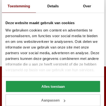
Toestemming
Details
Over
499
829
999
1.799
Bekijken
Bekijken
Deze website maakt gebruik van cookies
We gebruiken cookies om content en advertenties te
personaliseren, om functies voor social media te bieden
en om ons websiteverkeer te analyseren. Ook delen we
Reviews
informatie over uw gebruik van onze site met onze
partners voor social media, adverteren en analyse. Deze
Delen
partners kunnen deze gegevens combineren met andere
informatie die u aan ze heeft verstrekt of die ze hebben
verzameld op basis van uw gebruik van hun services.
Alles toestaan
Aanpassen
Abonneer