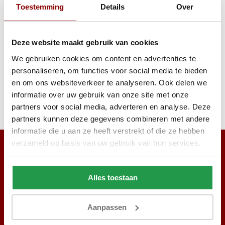
Toestemming
Details
Over
499
199
999
399
Bekijken
Bekijken
Deze website maakt gebruik van cookies
We gebruiken cookies om content en advertenties te
personaliseren, om functies voor social media te bieden
Reviews
en om ons websiteverkeer te analyseren. Ook delen we
informatie over uw gebruik van onze site met onze
partners voor social media, adverteren en analyse. Deze
Delen
partners kunnen deze gegevens combineren met andere
informatie die u aan ze heeft verstrekt of die ze hebben
verzameld op basis van uw gebruik van hun services.
Alles toestaan
Aanpassen
Abonneer