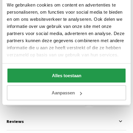
We gebruiken cookies om content en advertenties te
personaliseren, om functies voor social media te bieden
en om ons websiteverkeer te analyseren. Ook delen we
informatie over uw gebruik van onze site met onze
partners voor social media, adverteren en analyse. Deze
partners kunnen deze gegevens combineren met andere
Dubbel Jersey Matras
Jersey Topper H
Hoeslaken Roze 220 gram
Topper Taupe
informatie die u aan ze heeft verstrekt of die ze hebben
verzameld op basis van uw gebruik van hun services.
1 tot 2 werkdagen
1 tot 2 werkda
Alles toestaan
39,95
20,95
Aanpassen
Bekijken
Bekijken
Reviews