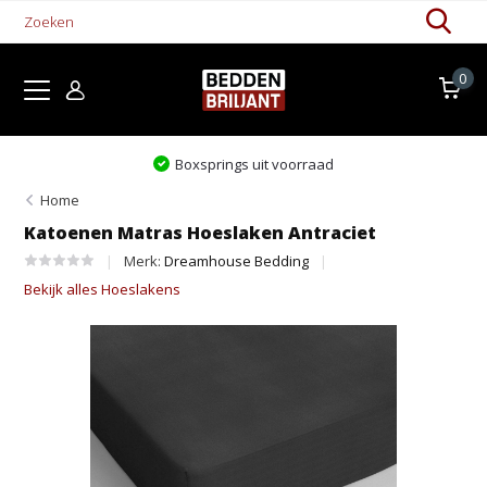
0
raad
Levertijd 1-5 werkdagen
Home
Katoenen Matras Hoeslaken Antraciet
Merk:
Dreamhouse Bedding
Bekijk alles Hoeslakens