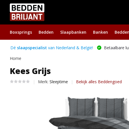
Boxsprings
Bedden
Slaapbanken
Banken
Bedde
Dé
slaapspecialist
van Nederland & België!
Betaalbare lu
Home
Kees Grijs
Merk:
Sleeptime
Bekijk alles Beddengoed