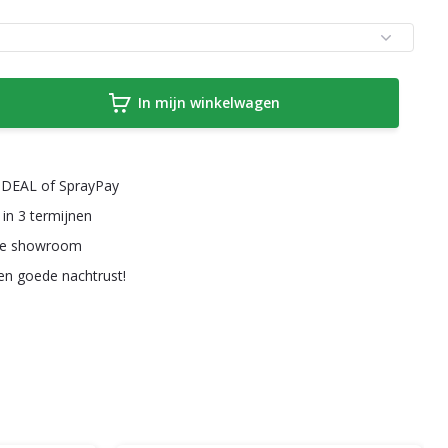
In mijn winkelwagen
a iDEAL of SprayPay
 in 3 termijnen
ze showroom
een goede nachtrust!