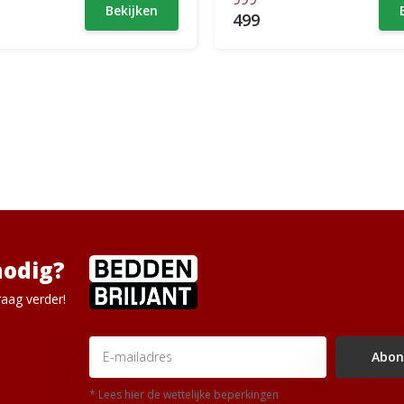
Bekijken
499
nodig?
aag verder!
Abon
* Lees hier de wettelijke beperkingen