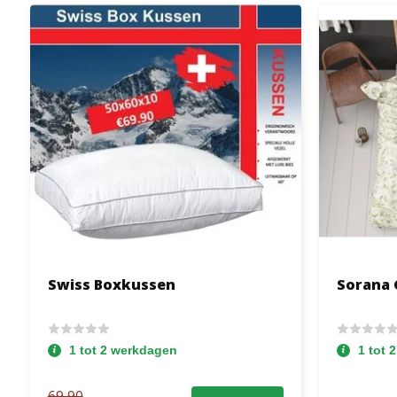
Swiss Boxkussen
Sorana 
1 tot 2 werkdagen
1 tot 
69,90