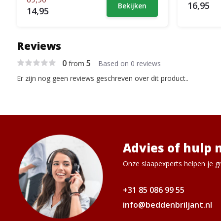
16,95
Bekijken
14,95
Reviews
0
5
from
Based on 0 reviews
Er zijn nog geen reviews geschreven over dit product..
Advies of hulp 
Onze slaapexperts helpen je gr
+31 85 086 99 55
info@beddenbriljant.nl