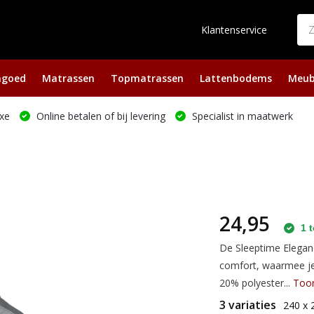
Klantenservice
ngoed
Matrassen
Topmatrassen
Lattenbodems
Meub
xe
Online betalen of bij levering
Specialist in maatwerk
24,95
1 t
De Sleeptime Eleganc
comfort, waarmee je
20% polyester...
Too
3 variaties
240 x 