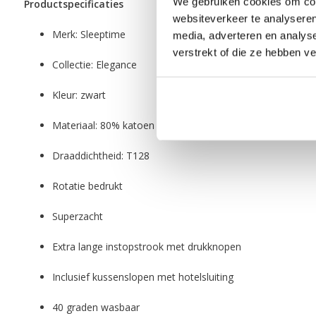
We gebruiken cookies om cont
Productspecificaties
websiteverkeer te analyseren
Merk: Sleeptime
media, adverteren en analys
verstrekt of die ze hebben v
Collectie: Elegance
Kleur: zwart
Materiaal: 80% katoen en 20% polyester
Draaddichtheid: T128
Rotatie bedrukt
Superzacht
Extra lange instopstrook met drukknopen
Inclusief kussenslopen met hotelsluiting
40 graden wasbaar