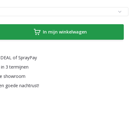
In mijn winkelwagen
a iDEAL of SprayPay
 in 3 termijnen
ze showroom
een goede nachtrust!