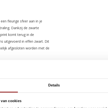
en fleurige sfeer aan in je
raling. Dankzij de zwarte
print komt terug in de
s uitgevoerd in effen zwart. Dit
kelijk afgesloten worden met de
digd van duurzame materialen. Het
 combinatie van deze
Details
end. Dit dekbedovertrek is lekker
vertrek heeft verder een dubbele,
 van cookies