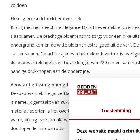
voldoen.
Fleurig en zacht dekbedovertrek
Breng met het Sleeptime Elegance Dark Flower-dekbedovertrek e
slaapkamer. De prachtige bloemenprint zorgt voor een rijke uitst
ondergrond komen de witte bloemen extra goed uit de verf. De 
kussenslopen. De achterzijde van het dekbedovertrek is overigen
dekbedovertrek heeft een totale lengte van 220 cm en kan mak
handige drukknopen aan de onderzijde.
Vervaardigd van gemengd katoen
Dekbedovertrek Elegance Dark Flower van Sleeptime is vervaar
is namelijk gemaakt van 80% katoen en 20% polyester. Door de
Toestemming
materiaalsoorten is het overtrek zacht, soepel en warmtereguler
warm, droogt snel, kreukt weinig en gaat lang mee. Het dekbedo
doorlopende instopstrook.
Deze website maakt gebruik