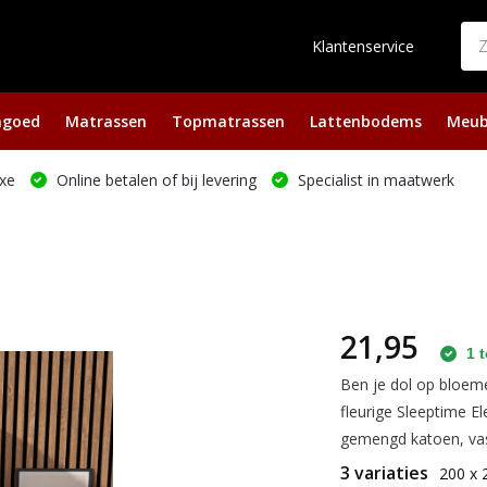
Klantenservice
ngoed
Matrassen
Topmatrassen
Lattenbodems
Meub
xe
Online betalen of bij levering
Specialist in maatwerk
21,95
1 t
Ben je dol op bloem
fleurige Sleeptime 
gemengd katoen, vast
3 variaties
200 x 