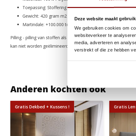
Toepassing: Stoffering meubels, kussens
Gewicht: 420 gram m2
Deze website maakt gebruik
Martindale: +100.000 toeren
We gebruiken cookies om cont
websiteverkeer te analyseren
Pilling - pilling van stoffen als gevolg van wrijving is een natuurl
media, adverteren en analys
kan niet worden geëlimineerd.
verstrekt of die ze hebben v
Anderen kochten ook
Gratis Dekbed + Kussens !
Gratis Len