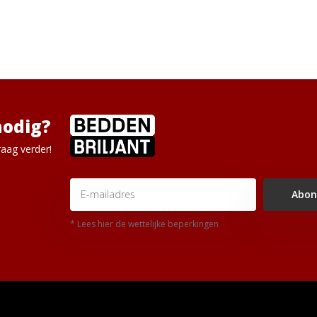
nodig?
aag verder!
Abon
* Lees hier de wettelijke beperkingen