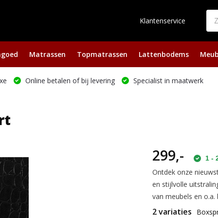
Klantenservice
ngoed
Matrassen
Topmatrassen
Lattenbodems
Meub
xe
Online betalen of bij levering
Specialist in maatwerk
rt
299,-
1 -
Ontdek onze nieuwste
en stijlvolle uitstral
van meubels en o.a. 
2 variaties
Boxspr