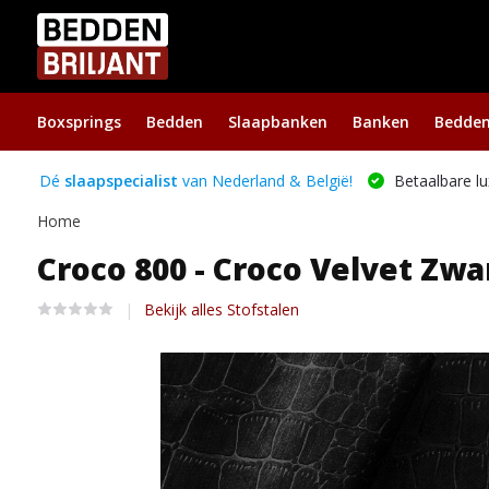
Boxsprings
Bedden
Slaapbanken
Banken
Bedde
Dé
slaapspecialist
van Nederland & België!
Betaalbare lu
Home
Croco 800 - Croco Velvet Zwa
Bekijk alles Stofstalen