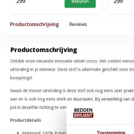
299
299
Bekijken
Productomschrijving
Reviews
Productomschrijving
Ontdek onze nieuwste innovatie velvet croco. Het creëert eenvou
uitstraling in je interieur. Deze stof is uitermate geschikt voor s
boxsprings!
Naast de mooie uitstraling is deze stof ook nog eens zeer prakti
aan en is ook nog eens sterk en duurzaam. Bij verwerking van d
pol in dezelfde richting te verwerken voor het beste resultaat.
Productdetails
Toestemming
Materiaal: 100% Polyester