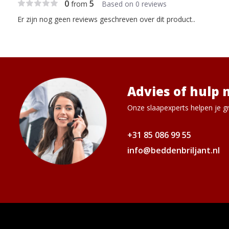
0
5
from
Based on 0 reviews
Er zijn nog geen reviews geschreven over dit product..
Advies of hulp 
Onze slaapexperts helpen je gr
+31 85 086 99 55
info@beddenbriljant.nl