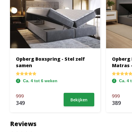
Opberg Boxspring - Stel zelf
Opberg 
samen
Matras -
Ca. 4 tot 6 weken
Ca. 4 
999
999
Bekijken
349
389
Reviews