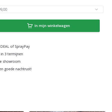
In mijn winkelwagen
a iDEAL of SprayPay
 in 3 termijnen
ze showroom
een goede nachtrust!