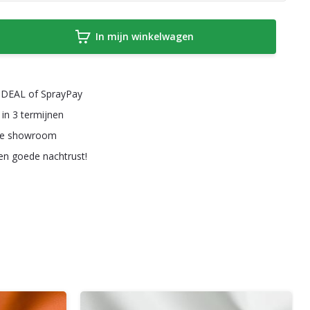
In mijn winkelwagen
a iDEAL of SprayPay
 in 3 termijnen
ze showroom
een goede nachtrust!