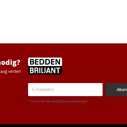
nodig?
aag verder!
Abon
* Lees hier de wettelijke beperkingen