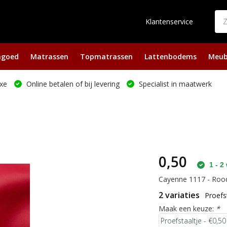
Klantenservice
ngoed
Matrassen
Topmatrassen
Lattenbodems
Meub
xe
Online betalen of bij levering
Specialist in maatwerk
0,50
1 - 2
Cayenne 1117 - Rood
2 variaties
Proefs
Maak een keuze:
*