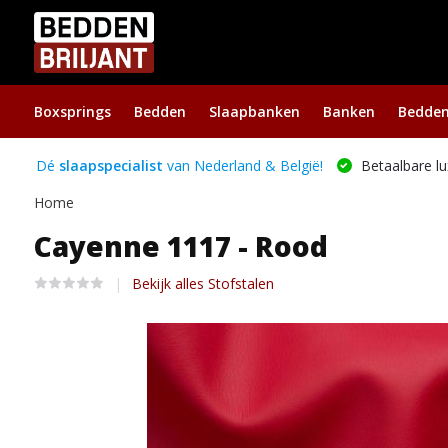
Boxsprings
Bedden
Slaapbanken
Banken
Bedde
Dé
slaapspecialist
van Nederland & België!
Betaalbare lu
Home
Cayenne 1117 - Rood
Bekijk alles Stofstalen