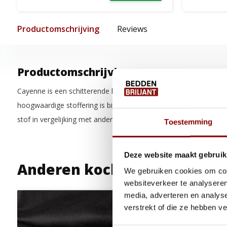
Productomschrijving
Reviews
Productomschrijving
Cayenne is een schitterende kwaliteit imitatieleer, vrijwel niet 
hoogwaardige stoffering is bij uitstek geschikt voor het bekled
stof in vergelijking met andere soorten imitatieleer zeer betaalbaa
Toestemming
Deze website maakt gebruik
Anderen kochten ook
We gebruiken cookies om cont
websiteverkeer te analyseren
media, adverteren en analys
verstrekt of die ze hebben v