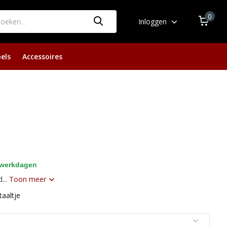
0
Inloggen
els
Accessoires
 werkdagen
...
Toon meer
taaltje