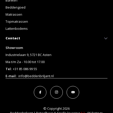
Banken
Beddengoed
Matrassen
Topmatrassen
Lattenbodems
Contact
Showroom
Industrielaan 9, 5721 BC Asten
Ma t/m Za - 10.00 tot 17.00
Tel:
+31 85 086 99 55
E-mail:
info@beddenbriljant.nl
© Copyright 2026
Beddenbriljant | Betaalbaar & Snelle levering
8.2
- 96 Ratings