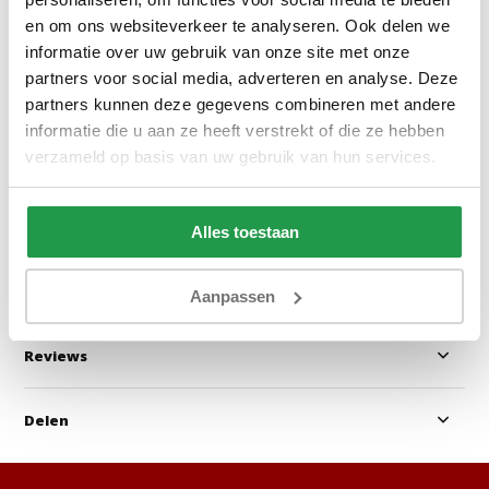
en om ons websiteverkeer te analyseren. Ook delen we
informatie over uw gebruik van onze site met onze
Elektrische Boxspring Delux -
Boxspring Zonder
partners voor social media, adverteren en analyse. Deze
Stel zelf samen
Stel zelf samen
partners kunnen deze gegevens combineren met andere
informatie die u aan ze heeft verstrekt of die ze hebben
Ca. 6 tot 8 weken
Ca. 4 tot 6 wek
verzameld op basis van uw gebruik van hun services.
499
199
999
399
Alles toestaan
Bekijken
Bekijken
Aanpassen
Reviews
Delen