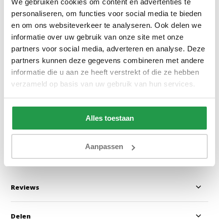
We gebruiken cookies om content en advertenties te
personaliseren, om functies voor social media te bieden
en om ons websiteverkeer te analyseren. Ook delen we
informatie over uw gebruik van onze site met onze
partners voor social media, adverteren en analyse. Deze
Jersey Topper Hoeslaken
Dubbel Jersey M
partners kunnen deze gegevens combineren met andere
Topper Antraciet
Hoeslaken Taupe
informatie die u aan ze heeft verstrekt of die ze hebben
verzameld op basis van uw gebruik van hun services.
1 tot 2 werkdagen
1 tot 2 werkda
Alles toestaan
20,95
29,95
Bekijken
Bekijken
Aanpassen
Reviews
Delen