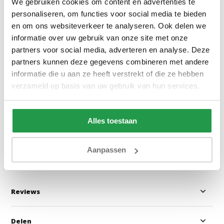
We gebruiken cookies om content en advertenties te
personaliseren, om functies voor social media te bieden
en om ons websiteverkeer te analyseren. Ook delen we
informatie over uw gebruik van onze site met onze
partners voor social media, adverteren en analyse. Deze
Elektrische Boxspring Delux -
Vaste Boxspring 
partners kunnen deze gegevens combineren met andere
Stel zelf samen
informatie die u aan ze heeft verstrekt of die ze hebben
verzameld op basis van uw gebruik van hun services.
Ca. 6 tot 8 weken
Ca. 4 tot 6 wek
Alles toestaan
499
829
999
1.799
Bekijken
Bekijken
Aanpassen
Reviews
Delen