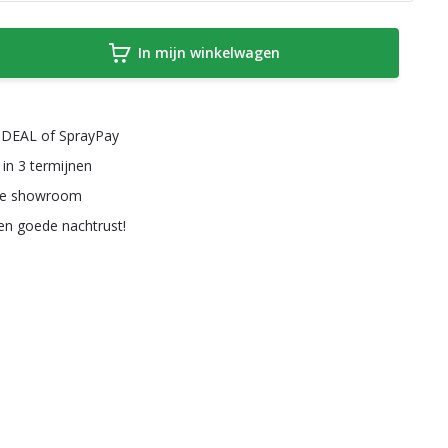
In mijn winkelwagen
a iDEAL of SprayPay
 in 3 termijnen
ze showroom
een goede nachtrust!