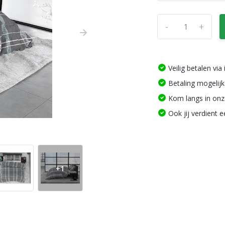
-
+
Veilig betalen vi
Betaling mogelijk
Kom langs in on
Ook jij verdient 
+1