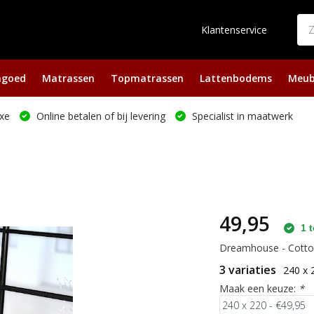
Klantenservice
ngoed
Matrassen
Topmatrassen
Lattenbodems
Meub
xe
Online betalen of bij levering
Specialist in maatwerk
49,95
1 t
Dreamhouse - Cotton 
3 variaties
240 x 
Maak een keuze:
*