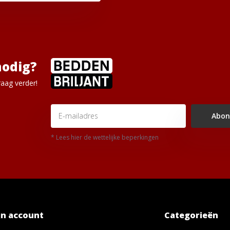
nodig?
aag verder!
Abon
* Lees hier de wettelijke beperkingen
jn account
Categorieën