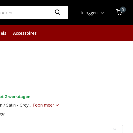
0
Inloggen
els
Accessoires
ot 2 werkdagen
/ Satin - Grey...
Toon meer
220