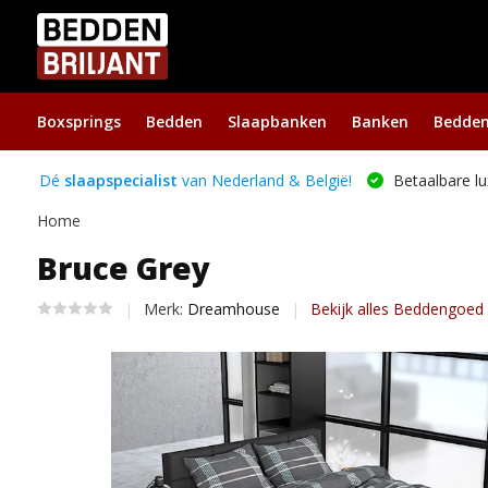
Boxsprings
Bedden
Slaapbanken
Banken
Bedde
Dé
slaapspecialist
van Nederland & België!
Betaalbare lu
Home
Bruce Grey
Merk:
Dreamhouse
Bekijk alles Beddengoed