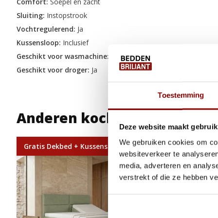
Comfort:
Soepel en zacht
Sluiting:
Instopstrook
Vochtregulerend:
Ja
Kussensloop:
Inclusief
Geschikt voor wasmachine:
Ja
Geschikt voor droger:
Ja
Toestemming
Anderen kochten ook
Deze website maakt gebruik
We gebruiken cookies om cont
Gratis Dekbed + Kussens !
websiteverkeer te analyseren
media, adverteren en analys
verstrekt of die ze hebben v