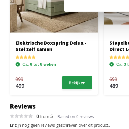
Elektrische Boxspring Delux -
Stapelbe
Stel zelf samen
Direct 
Ca. 6 tot 8 weken
Ca. 3 
999
699
Bekijken
499
489
Reviews
0
5
from
Based on 0 reviews
Er zijn nog geen reviews geschreven over dit product..