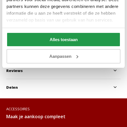
partners kunnen deze gegevens combineren met andere
informatie die u aan ze heeft verstrekt of die ze hebben
1 tot 2 werkdagen
1 tot 2 werkda
verzameld op basis van uw gebruik van hun services.
18,95
14,95
69,90
Alles toestaan
Bekijken
Bekijken
Aanpassen
Reviews
Delen
ACCESSOIRES
Maak je aankoop compleet