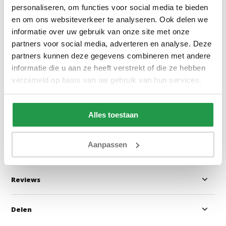
personaliseren, om functies voor social media te bieden
en om ons websiteverkeer te analyseren. Ook delen we
informatie over uw gebruik van onze site met onze
Elektrische Boxspring Delux -
Boxspring Zonder
partners voor social media, adverteren en analyse. Deze
Stel zelf samen
Stel zelf samen
partners kunnen deze gegevens combineren met andere
informatie die u aan ze heeft verstrekt of die ze hebben
verzameld op basis van uw gebruik van hun services.
Ca. 6 tot 8 weken
Ca. 4 tot 6 wek
499
199
999
399
Alles toestaan
Bekijken
Bekijken
Aanpassen
Reviews
Delen