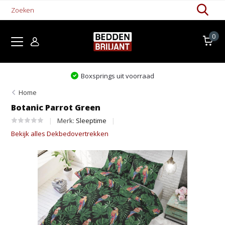
0
Levertijd 1-5 werkdagen
Home
Botanic Parrot Green
Merk:
Sleeptime
Bekijk alles Dekbedovertrekken