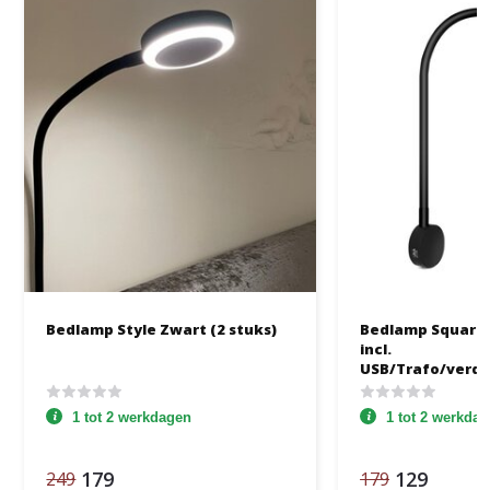
Bedlamp Style Zwart (2 stuks)
Bedlamp Square 
incl.
USB/Trafo/verd
1 tot 2 werkdagen
1 tot 2 werkda
179
129
249
179