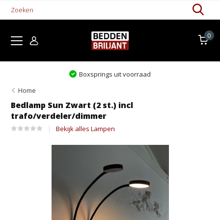
0
it voorraad
Levertijd 1-5 wer
Home
Bedlamp Sun Zwart (2 st.) incl
trafo/verdeler/dimmer
Bekijk alles Lampen