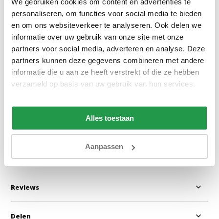
We gebruiken cookies om content en advertenties te
personaliseren, om functies voor social media te bieden
en om ons websiteverkeer te analyseren. Ook delen we
informatie over uw gebruik van onze site met onze
partners voor social media, adverteren en analyse. Deze
Jersey Topper Hoeslaken
Scandino White
partners kunnen deze gegevens combineren met andere
Topper Antraciet
informatie die u aan ze heeft verstrekt of die ze hebben
verzameld op basis van uw gebruik van hun services.
1 tot 2 werkdagen
1 tot 2 werkda
Alles toestaan
20,95
34,95
Bekijken
Bekijken
Aanpassen
Reviews
Delen