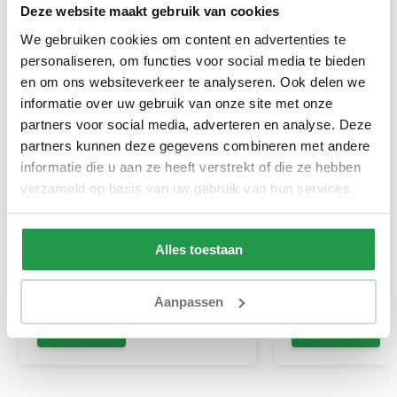
Deze website maakt gebruik van cookies
We gebruiken cookies om content en advertenties te
personaliseren, om functies voor social media te bieden
en om ons websiteverkeer te analyseren. Ook delen we
informatie over uw gebruik van onze site met onze
partners voor social media, adverteren en analyse. Deze
partners kunnen deze gegevens combineren met andere
informatie die u aan ze heeft verstrekt of die ze hebben
l'Orangerie Santalum
Boxspring Zonder
Homeparfum / Roomspray 250
Stel zelf samen
verzameld op basis van uw gebruik van hun services.
ml
1 tot 2 werkdagen
Ca. 4 tot 6 wek
Alles toestaan
14,95
199
29,95
399
Aanpassen
Bekijken
Bekijken