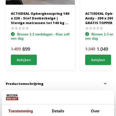
ACTIEDEAL Opbergboxspring 180
ACTIEDEAL Opber
x 220 - Stof Donkerbeige |
Andy - 200 x 200 
Stevige matrassen tot 140 kg -
GRATIS TOPPER - 
Hoofdbord Glad
Pocketvering + 4
hoge opbergrui
Binnen 1-3 werkdagen - Kies zelf
Binnen 1-3 werk
een dag
een dag
899
1.049
1.499
1.349
Bekijken
Bekijken
Productomschrijving
Anderen kochten ook
ACTIEDEAL
2dekans
Toestemming
Details
Over