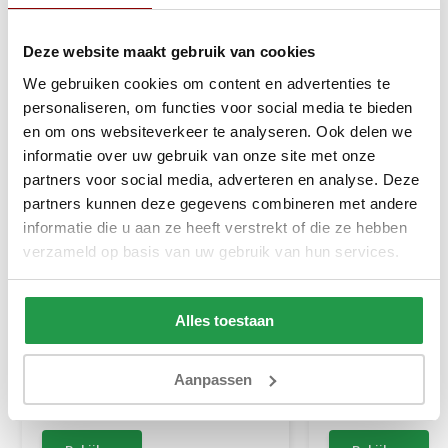
Deze website maakt gebruik van cookies
We gebruiken cookies om content en advertenties te
personaliseren, om functies voor social media te bieden
en om ons websiteverkeer te analyseren. Ook delen we
informatie over uw gebruik van onze site met onze
partners voor social media, adverteren en analyse. Deze
partners kunnen deze gegevens combineren met andere
informatie die u aan ze heeft verstrekt of die ze hebben
verzameld op basis van uw gebruik van hun services.
ACTIE Opbergboxspring 140 x
RETOURDEAL Opb
200 - Stof Antraciet | GRATIS
160 x 200 - Stof 
TOPPER - Medium Matras tot
Hoofdbord Levi (
Alles toestaan
120 kg + Hoofdbord Glad
originele verpak
Stofschade aan
Binnen 1-3 werkdagen - Kies zelf
Binnen 1-3 werk
een dag
een dag
Aanpassen
549
199
1.179
1.299