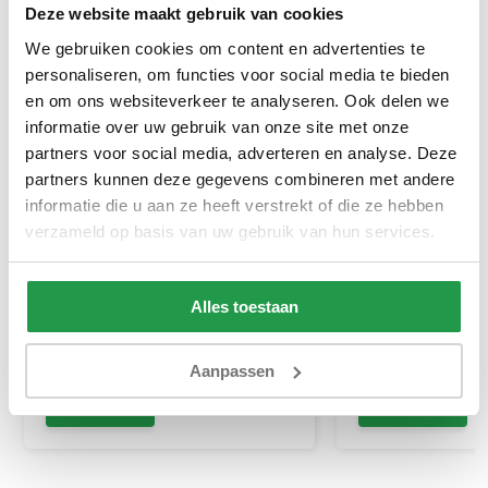
Deze website maakt gebruik van cookies
We gebruiken cookies om content en advertenties te
personaliseren, om functies voor social media te bieden
en om ons websiteverkeer te analyseren. Ook delen we
informatie over uw gebruik van onze site met onze
partners voor social media, adverteren en analyse. Deze
partners kunnen deze gegevens combineren met andere
informatie die u aan ze heeft verstrekt of die ze hebben
Elektrische Boxspring Delux -
Vaste Boxspring 
Stel zelf samen
verzameld op basis van uw gebruik van hun services.
Ca. 6 tot 8 weken
Ca. 4 tot 6 wek
Alles toestaan
499
829
999
1.799
Aanpassen
Bekijken
Bekijken