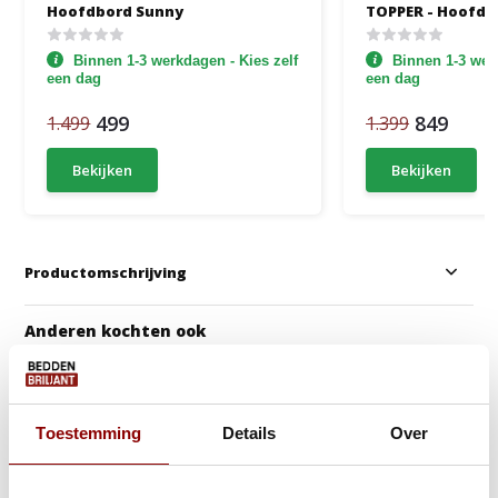
Hoofdbord Sunny
TOPPER - Hoofdb
Levi - Incl. Pock
Binnen 1-3 werkdagen - Kies zelf
Binnen 1-3 werk
een dag
een dag
499
849
1.499
1.399
Bekijken
Bekijken
Productomschrijving
Anderen kochten ook
Gratis Dekbed + Kussens !
Gratis Croco voetb
Toestemming
Details
Over