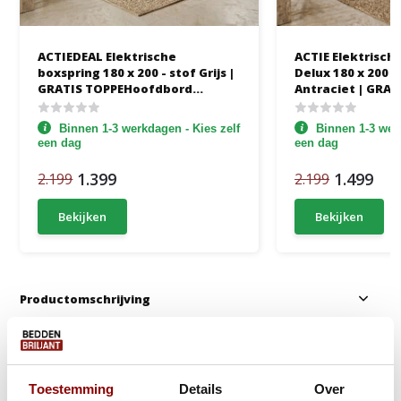
ACTIEDEAL Elektrische
ACTIE Elektrisch
boxspring 180 x 200 - stof Grijs |
Delux 180 x 200 - suede skaileer
GRATIS TOPPEHoofdbord
Antraciet | GRAT
Quattro (4-vlaks) + 1x Groot
Hoofdbord + Voe
Matras Stevig
Stevige Matrass
Binnen 1-3 werkdagen - Kies zelf
Binnen 1-3 werk
een dag
een dag
1.399
1.499
2.199
2.199
Bekijken
Bekijken
Productomschrijving
Anderen kochten ook
Toestemming
Gratis Dekbed + Kussens !
Details
Over