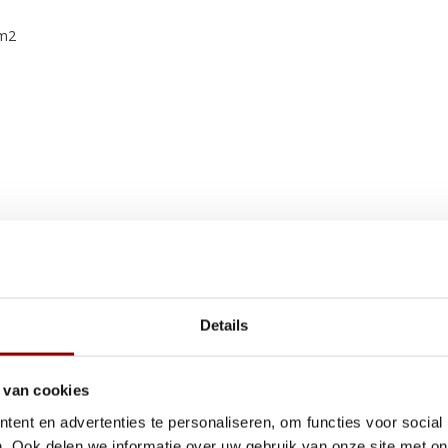
 m2
op voorraad zijn. Denk aan een
Details
besteld, maar nooit is afgehaald.
ing.
 van cookies
ls je snel wilt schakelen en een
ent en advertenties te personaliseren, om functies voor social
. Ook delen we informatie over uw gebruik van onze site met on