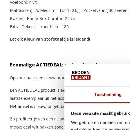
Voetbord: n.v.t.
Matras(sen):
2x Medium - Tot 120 kg - Pocketvering 300 veren
Box(en):
Harde Box Comfort 25 cm
Extra: Dekenkist met Klep - 180
Let op:
Kleur van stofstaaltje is leidend!
Eenmalige ACTIEDEAL: op is echt op!
Op zoek naar een nieuw product voor een extra scherpe prijs?
Een ACTIEDEAL product is een artikel waarvan nog slechts een 
Toestemming
laatste exemplaar uit het assortiment of een product dat wel is 
Het artikel is nieuw, ongebruikt en zit nog in de originele verpakk
Deze website maakt gebruik
Zo profiteer je van een nieuw product met extra korting. Ideaal a
We gebruiken cookies om cont
mooie deal wilt pakken zonder in te leveren op kwaliteit.
websiteverkeer te analyseren