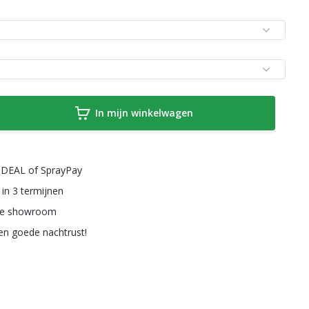
In mijn winkelwagen
a iDEAL of SprayPay
 in 3 termijnen
ze showroom
een goede nachtrust!