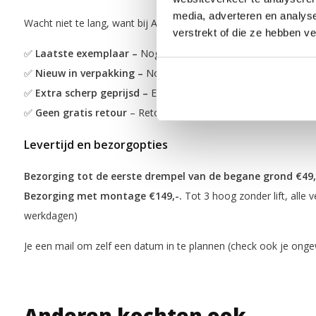
media, adverteren en analys
Wacht niet te lang, want bij ACTIEDEAL producten geldt: op is e
verstrekt of die ze hebben v
✅
Laatste exemplaar –
Nog maar een of enkele stuks beschikb
✅
Nieuw in verpakking –
Nooit gebruikt en direct leverbaar
✅
Extra scherp geprijsd –
Een nieuw product voor een lagere p
✅
Geen gratis retour
– Retour mogelijk voor €99,-
Levertijd en bezorgopties
Bezorging tot de eerste drempel van de begane grond €49,
Bezorging met montage €149,-.
Tot 3 hoog zonder lift, alle v
werkdagen)
Je een mail om zelf een datum in te plannen (check ook je on
Anderen kochten ook