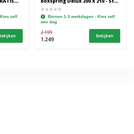
GRATIS
boxspring Delux 200 x 210 - Stof
et
Antraciet | Hoofdbord Glad +
2x Pocket Medium tot 140 kg
Kies zelf
Binnen 1-3 werkdagen - Kies zelf
ot 160 kg
een dag
2.199
Bekijken
Bekijken
1.249