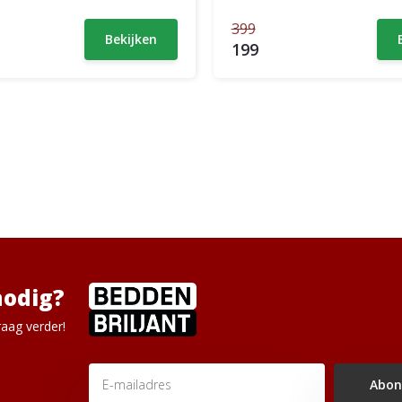
399
Bekijken
199
nodig?
aag verder!
Abon