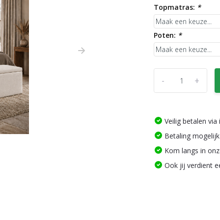
Topmatras:
*
Poten:
*
-
+
Veilig betalen vi
Betaling mogelijk
Kom langs in on
Ook jij verdient 