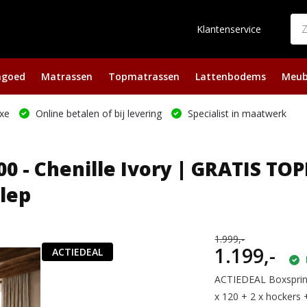
Klantenservice
ngoed
Matrassen
Topmatrassen
Lattenbodems
Meub
xe
Online betalen of bij levering
Specialist in maatwerk
0 - Chenille Ivory | GRATIS TOP
lep
1.999,-
1.199,-
ACTIEDEAL
ACTIEDEAL Boxspring
x 120 + 2 x hockers 