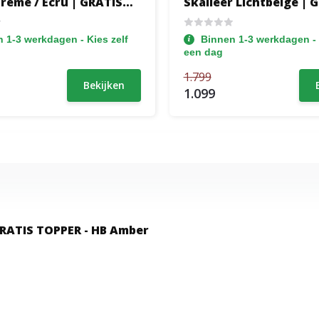
Creme / Ecru | GRATIS
Skaileer Lichtbeige | 
- HB+VB Glad - 30 cm
TOPPER - Hoofdbord M
ox - 1x Groot Matras
Biesrand + 30 cm pocketboxen
 1-3 werkdagen - Kies zelf
Binnen 1-3 werkdagen - 
ot 160 kg
+ Stevige matrassen t
een dag
1.799
Bekijken
1.099
 GRATIS TOPPER - HB Amber