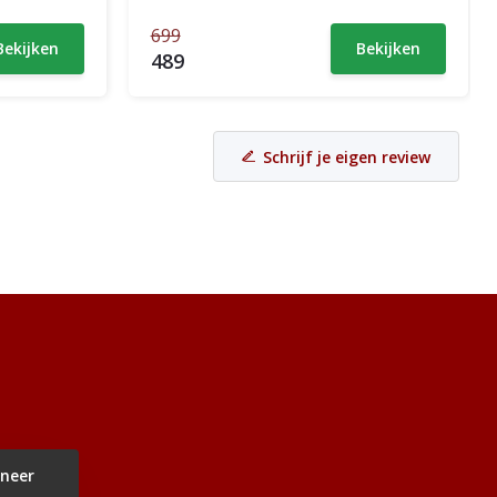
699
Bekijken
Bekijken
489
Schrijf je eigen review
neer