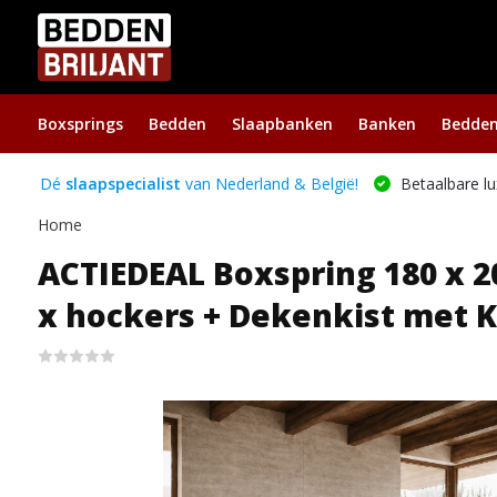
Boxsprings
Bedden
Slaapbanken
Banken
Bedde
Dé
slaapspecialist
van Nederland & België!
Betaalbare lu
Home
ACTIEDEAL Boxspring 180 x 20
x hockers + Dekenkist met K