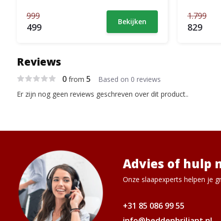
999
1.799
Bekijken
499
829
Reviews
0
5
from
Based on 0 reviews
Er zijn nog geen reviews geschreven over dit product..
Advies of hulp 
Onze slaapexperts helpen je gr
+31 85 086 99 55
info@beddenbriljant.nl