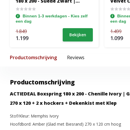
180 x 200 - Suede Zwart |
Velvet 
GRATIS TOPPER - 40 cm Extra
TOPPER 
Hoge Opslagruimte +
Pocketb
Binnen 1-3 werkdagen - Kies zelf
Binnen
Hoofdbord Odessa + Medium
Stevig t
een dag
een dag
Pocket Matrassen tot 120 kg
1.849
1.499
Bekijken
1.199
1.099
Productomschrijving
Reviews
Productomschrijving
ACTIEDEAL Boxspring 180 x 200 - Chenille Ivory |
270 x 120 + 2 x hockers + Dekenkist met Klep
Stof/Kleur: Memphis Ivory
Hoofdbord: Amber (Glad met Biesrand) 270 x 120 cm hoog