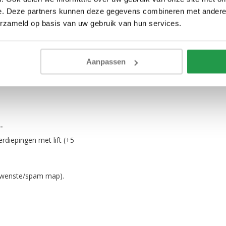
e. Deze partners kunnen deze gegevens combineren met andere i
cht op.
erzameld op basis van uw gebruik van hun services.
aar en niet na te bestellen
Aanpassen
rijs
-
erdiepingen met lift (+5
gewenste/spam map).